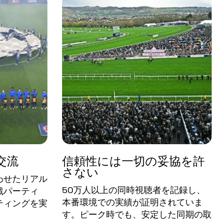
交流
信頼性には一切の妥協を許
さない
わせたリアル
50万人以上の同時視聴者を記録し、
戦パーティ
本番環境での実績が証明されていま
ティングを実
す。ピーク時でも、安定した同期の取