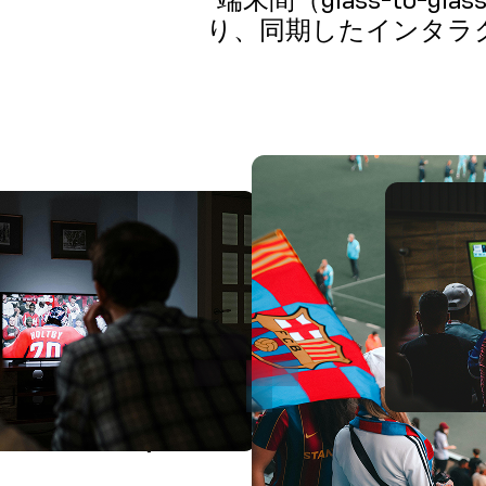
端末間（glass-to
り、同期したインタラ