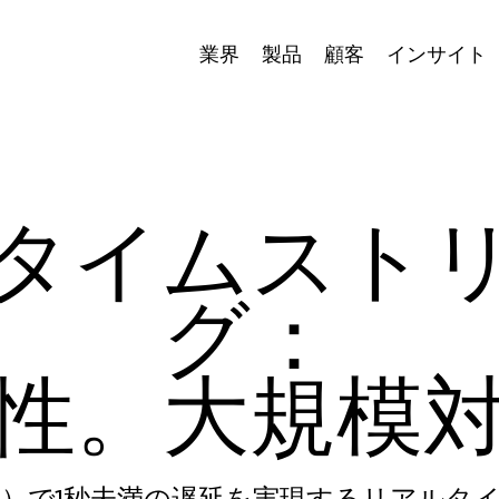
業界
製品
顧客
インサイト
タイムスト
グ：
性。大規模