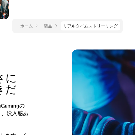
ホーム
製品
リアルタイムストリーミング
さに
きだ
amingの
し、没入感あ