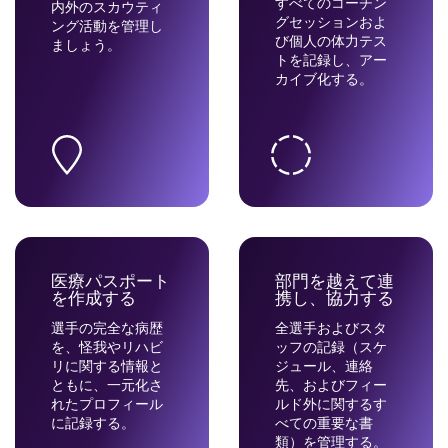
すべてのコーチン
内外のスカウティ
グセッションおよ
ング活動を管理し
び個人の体力テス
ましょう。
トを記録し、アー
カイブ化する。
医療パスポート
部門を越えて連
を作成する
携し、協力する
選手の完全な病歴
全選手およびスタ
を、怪我やリハビ
ッフの記録（スケ
リに関する情報と
ジュール、連絡
ともに、一元化さ
先、およびフィー
れたプロフィール
ルド外に関するす
に記録する。
べての重要な書
類）を管理する。