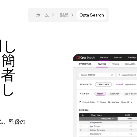
ホーム
製品
Opta Search
用し
を簡
聴者
やし
ム、監督の