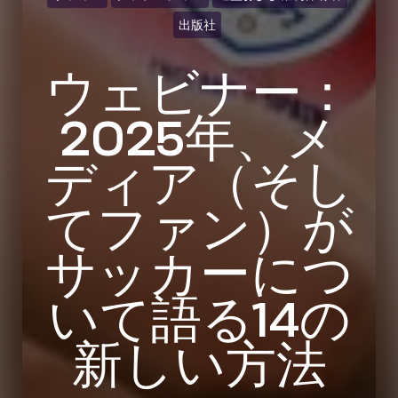
出版社
ウェビナー：
2025年、メ
ディア（そし
てファン）が
サッカーにつ
いて語る14の
新しい方法