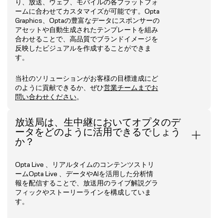
り、放送、ウェブ、モバイルの各プラットフォ
ームに合わせてカスタマイズが可能です。Opta
Graphics、Optaの豊富なデータにスポンサーの
アセットや自動生成されたテンプレートを組み
合わせることで、高品質でブランドイメージを
反映したビジュアルを作成することができま
す。
当社のソリューションがお客様の目標達成にど
のように貢献できるか、ぜひ
営業チームまでお
問い合わせください
。
放送局は、生中継においてオプタのデ
ータをどのように活用できるでしょう
か？
Opta Live 、リアルタイムのコンテンツストリ
ームOpta Live 、データやAIを活用した分析情
報を配信することで、放送用のライブ解説グラ
フィックやストーリーラインを構成していま
す。