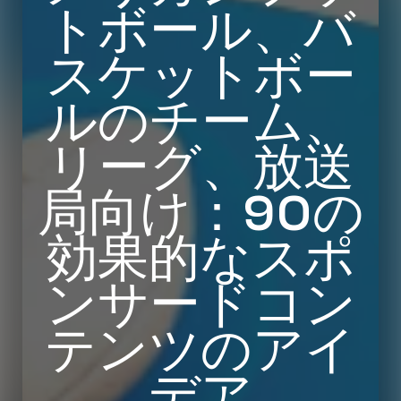
トボール、バ
スケットボー
ルのチーム、
リーグ、放送
局向け：90の
効果的なスポ
ンサードコン
テンツのアイ
デア