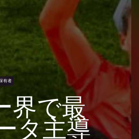
保有者
ー界で最
ータ主導