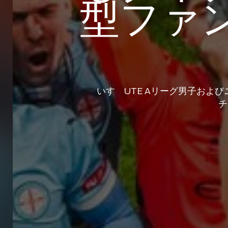
型ファ
いすゞUTE Aリーグ男子およ
チ