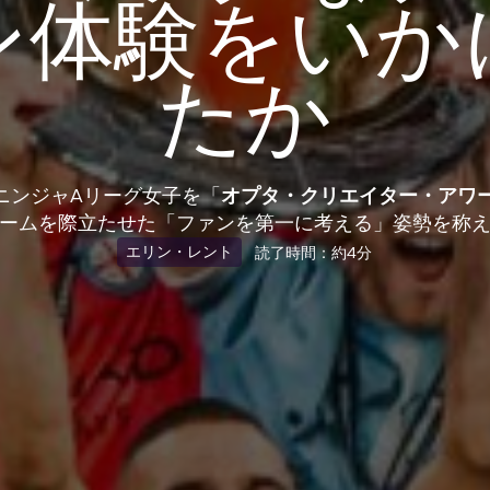
ン体験をいか
たか
びニンジャAリーグ女子を「
オプタ・クリエイター・アワ
ームを際立たせた「ファンを第一に考える」姿勢を称
エリン・レント
読了時間：約4分