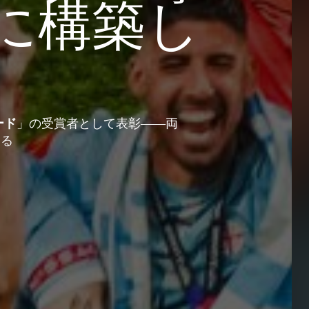
に構築し
ード
」の受賞者として表彰――両
える