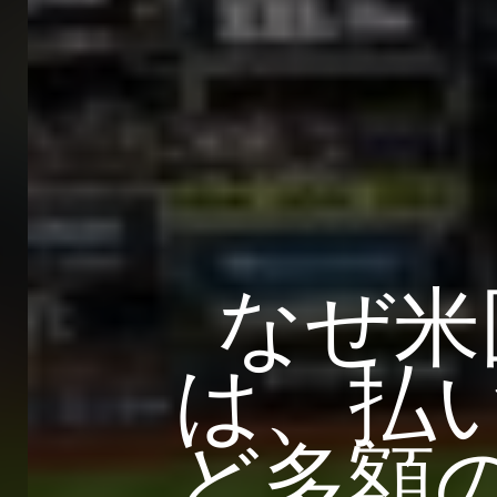
なぜ米
は、払
ど多額