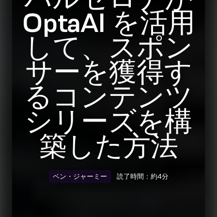
OptaAI を活用
して、スポン
サーを獲得す
るコンテンツ
シリーズを構
築した方法
ベン・ジャーミー
読了時間：約4分