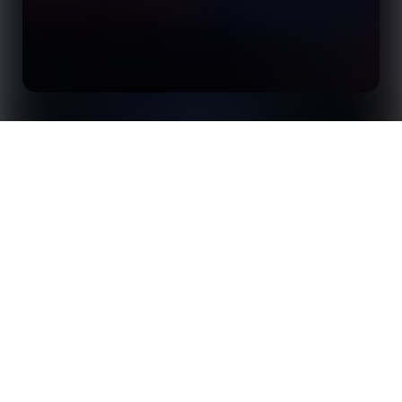
事例研究：FCバルセロナがOptaAI を活用して、
ホーム
インサイト
スポンサーを獲得するコンテンツシリーズを構築
した方法