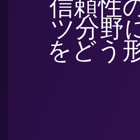
信頼性
ツ分野
をどう形作