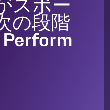
がスポー
次の段階
erform