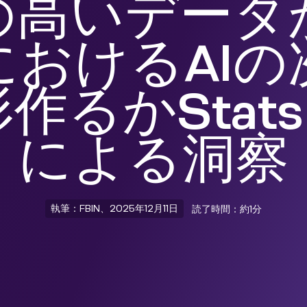
の高いデータ
におけるAIの
るかStats P
による洞察
執筆：FBIN、2025年12月11日
読了時間：約1分