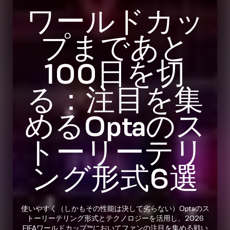
ワールドカッ
プまであと
100日を切
る：注目を集
めるOptaのス
トーリーテリ
ング形式6選
使いやすく（しかもその性能は決して劣らない）Optaのス
トーリーテリング形式とテクノロジーを活用し、2026
FIFAワールドカップ™においてファンの注目を集める戦い