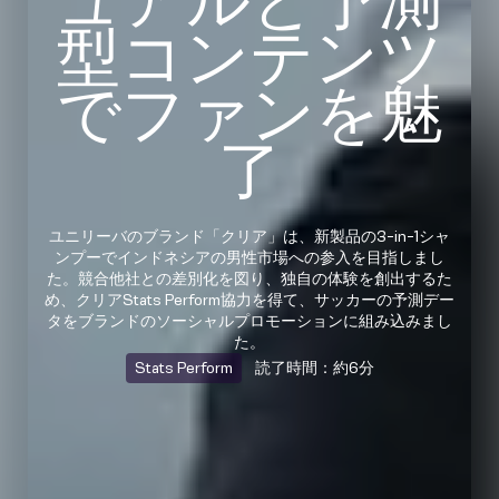
ュアルと予測
型コンテンツ
でファンを魅
了
ユニリーバのブランド「クリア」は、新製品の3-in-1シャ
ンプーでインドネシアの男性市場への参入を目指しまし
た。競合他社との差別化を図り、独自の体験を創出するた
め、クリアStats Perform協力を得て、サッカーの予測デー
タをブランドのソーシャルプロモーションに組み込みまし
た。
Stats Perform
読了時間：約6分