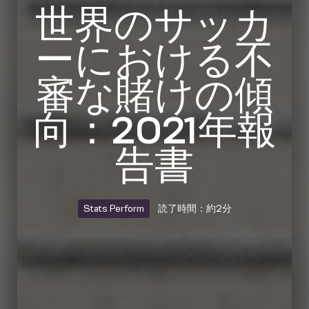
世界のサッカ
ーにおける不
審な賭けの傾
向：2021年報
告書
Stats Perform
読了時間：約2分