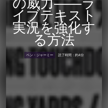
の威力――ラ
イブテキスト
実況を強化す
る方法
ベン・ジャーミー
読了時間：約4分