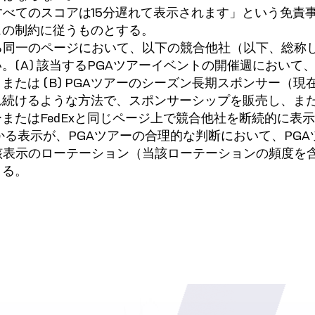
すべてのスコアは15分遅れて表示されます」という免責
スの制約に従うものとする。
る同一のページにおいて、以下の競合他社（以下、総称
(A) 該当するPGAツアーイベントの開催週において
または (B) PGAツアーのシーズン長期スポンサー（
れ続けるような方法で、スポンサーシップを販売し、ま
またはFedExと同じページ上で競合他社を断続的に表
かる表示が、PGAツアーの合理的な判断において、PG
該表示のローテーション（当該ローテーションの頻度を
きる。