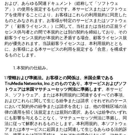
および、あらゆる関連ドキュメント（総称して「ソフトウェ
ア」）の使用を規定するものです。本サービスまたはソフトウェ
アを使用することにより、お客様はこれらの利用規約に同意した
ものとみなされます。お客様が特定のサービスまたはソフトウェ
ア（「顧客ライセンス」）に関して、当社または当社の正規ライ
センス供与者との間で本規約とは別の契約を締結しており、その
顧客ライセンス規約が本規約と矛盾する場合、顧客ライセンス規
約が優先されます。当該顧客ライセンスは、本利用規約ととも
に、お客様による本サービスの利用を規定する「合意」を構成す
るものとします。
本契約の仕組み。
1.1
管轄および準拠法。
お客様との関係は、米国企業である
TruMedia Networks, Inc.
とのものであり、本サービスおよびソフ
トウェアは米国マサチューセッツ州法に準拠します
。本サービ
ス、ソフトウェア、または本利用規約に関連するすべての事項、
およびこれらに関して生じる紛争または請求（それぞれのケース
において契約外の紛争または請求を含む）は、他の管轄区域の法
律の適用を招く法規定または規則の選択、あるいは紛争のいずれ
にも影響を与えることなく、マサチューセッツ州法に準拠し、同
法に従って解釈されるものとします。本利用規約、本ソフトウェ
アまたは本サービスに起因または関連して生じるあらゆる法的訴
訟、措置または訴訟手続は、それぞれの場合において、マサチュ