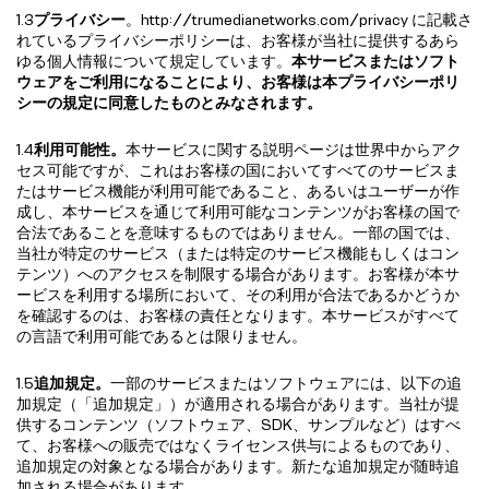
1.3
プライバシー
。http://trumedianetworks.com/privacy に記載さ
れているプライバシーポリシーは、お客様が当社に提供するあら
ゆる個人情報について規定しています。
本サービスまたはソフト
ウェアをご利用になることにより、お客様は本プライバシーポリ
シーの規定に同意したものとみなされます。
1.4
利用可能性。
本サービスに関する説明ページは世界中からアク
セス可能ですが、これはお客様の国においてすべてのサービスま
たはサービス機能が利用可能であること、あるいはユーザーが作
成し、本サービスを通じて利用可能なコンテンツがお客様の国で
合法であることを意味するものではありません。一部の国では、
当社が特定のサービス（または特定のサービス機能もしくはコン
テンツ）へのアクセスを制限する場合があります。お客様が本サ
ービスを利用する場所において、その利用が合法であるかどうか
を確認するのは、お客様の責任となります。本サービスがすべて
の言語で利用可能であるとは限りません。
1.5
追加規定。
一部のサービスまたはソフトウェアには、以下の追
加規定（「追加規定」）が適用される場合があります。当社が提
供するコンテンツ（ソフトウェア、SDK、サンプルなど）はすべ
て、お客様への販売ではなくライセンス供与によるものであり、
追加規定の対象となる場合があります。新たな追加規定が随時追
加される場合があります。