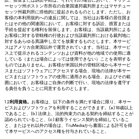
ーセッツ州ボストン市所在の合衆国連邦裁判所またはマサチュー
セッツ州裁判所に排他的に提起されるものとします。ただし、お
客様の本利用規約への違反に関しては、当社はお客様の居住国ま
たはその他の関連国において、お客様に対する訴訟、措置または
手続を提起する権利を留保します。お客様は、当該裁判所による
お客様に対する管轄権の行使および当該裁判所における裁判地に
対するあらゆる異議申し立てを放棄するものとします。本サービ
スはアメリカ合衆国以外で運営されています。当社は、本サービ
ス上で提示されるコンテンツおよび資料が他の地域での使用に適
している（または場合によっては使用できない）ことを表明する
ものではありません。お客様が米国以外の管轄区域から本サービ
スまたはソフトウェアにアクセスする場合、現地の法律が本サー
ビスまたはソフトウェアの使用に適用される場合、およびその範
囲において、お客様はご自身の判断で行い、現地の法律を遵守す
る責任を負うことに同意するものとします。
1.2
利用資格。
お客様は、以下の条件を満たす場合に限り、本サー
ビスおよびソフトウェアを利用することができます。(a) 18歳以上
であること、(b) 法律上、法的拘束力のある契約を締結することが
認められていること、(c) 顧客ライセンス契約を締結しているこ
と、またはそれ以外の場合は、TruMediaから書面による許可を得
て本サービスへのアクセス権を付与されていること。