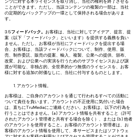
ンツに対する本ライセンスを取り消し、当社の権利を終了させる
ことができます。ただし、当該コンテンツの複製の一部は、当社
の定期的なバックアップの一環として保持される場合がありま
す。
3.5
フィードバック。
お客様は、当社に対してアイデア、提言、提
案（以下「フィードバック」といいます）を提供する義務を負い
ません。ただし、お客様が当社にフィードバックを提出する場
合、お客様は、当該フィードバックについて、制作、使用、販
売、制作委託、販売の提案、輸入、複製、公衆への提供、頒布、
改変、および公衆への実演を行うためのサブライセンスおよび譲
渡が可能な、非独占的、全世界的かつ無償のライセンスを、お客
様に対する追加の対価なしに、当社に付与するものとします。
アカウント情報。
お客様は、ご自身のアカウントを通じて行われるすべての活動に
ついて責任を負います。アカウントの不正使用に気付いた場合
は、直ちにTruMediaにご連絡ください。お客様は、以下の行為を
行うことはできません。(a) アカウント情報を共有すること（許可
されたアカウント管理者と共有する場合を除く）、または (b) 他者
のアカウントを使用すること。お客様のアカウント管理者は、お
客様のアカウント情報を使用して、本サービスまたはソフトウェ
アに対するお客様の利用およびアクセスを管理することができま