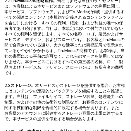
2.2
TruMediaの知的財産権。
当社（または当社のライセンサー）
は、お客様による本サービスまたはソフトウェアの利用に関し、
本サービス、ソフトウェア、およびTruMediaが作成・提供するす
べての関連コンテンツ（本規約で定義されるコンテンツファイル
を含む）における、すべての権利、権原、および利益の唯一の保
有者であり続けます。当社は、本規定において付与されていない
すべての権利を留保します。すべての名称、ロゴ、製品およびサ
ービス名、デザイン、およびスローガンは、お客様とTruMediaの
間で合意されている通り、大きな活字または商標記号で表示され
ているか否かにかかわらず、TruMediaの商標です。お客様は、当
社の書面による事前の許可なく、これらのマークを使用してはな
りません。本サービスにおけるすべての第三者の名称、ロゴ、製
品およびサービス名、デザイン、スローガンは、各所有者の商標
です。
2.3
ストレージ。
本サービスがストレージを提供する場合、お客様
にはコンテンツの定期的なバックアップを継続することを推奨し
ます。当社は、ファイルサイズ、ストレージ容量、処理能力上の
制限、およびその他の技術的な制限など、お客様のコンテンツに
関する技術的な制限を合理的に設定する場合があります。また、
お客様のアカウントに関連するストレージ容量の上限に達するま
で、本サービスの提供を停止する場合があります。