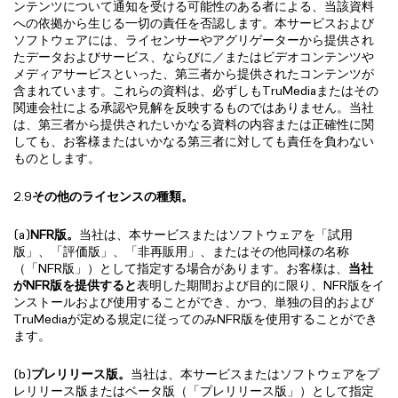
ンテンツについて通知を受ける可能性のある者による、当該資料
への依拠から生じる一切の責任を否認します。本サービスおよび
ソフトウェアには、ライセンサーやアグリゲーターから提供され
たデータおよびサービス、ならびに／またはビデオコンテンツや
メディアサービスといった、第三者から提供されたコンテンツが
含まれています。これらの資料は、必ずしもTruMediaまたはその
関連会社による承認や見解を反映するものではありません。当社
は、第三者から提供されたいかなる資料の内容または正確性に関
しても、お客様またはいかなる第三者に対しても責任を負わない
ものとします。
2.9
その他のライセンスの種類。
(a)
NFR版。
当社は、本サービスまたはソフトウェアを「試用
版」、「評価版」、「非再販用」、またはその他同様の名称
（「NFR版」）として指定する場合があります。お客様は、
当社
がNFR版を提供すると
表明した期間および目的に限り、NFR版をイ
ンストールおよび使用することができ、かつ、単独の目的および
TruMediaが定める規定に従ってのみNFR版を使用することができ
ます。
(b)
プレリリース版。
当社は、本サービスまたはソフトウェアをプ
レリリース版またはベータ版（「プレリリース版」）として指定