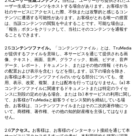
2.4
ユーザー生成コンテンツ。
当社は、ユーザーから提供されたユ
ーザー生成コンテンツをホストする場合があります。お客様が当
社のサービスにアクセスした際、不快または攻撃的と感じるコン
テンツに遭遇する可能性があります。お客様がとれる唯一の措置
は、当該コンテンツの閲覧を中止することです。可能な場合は、
「報告」ボタンをクリックして、当社にそのコンテンツを通報す
ることもできます。
2.5
コンテンツファイル。
「コンテンツファイル」とは、TruMedia
が提供するファイルを意味し、本サービスを通じて提供される画
像、テキスト、画面、音声、グラフィック、動画、ビデオ、音声
データ、レポート、ドキュメント、またはその他の情報（それら
の配置および表示を含む）などを指します。以下の場合を除き、
お客様は本コンテンツファイルのいかなる部分についても、使
用、表示、改変、複製、または配布を行ってはなりません。(a) 本
コンテンツファイルに関連するドキュメントまたは特定のライセ
ンスに別段の定めがある場合、または (b) 本サービスの利用に関し
て、お客様がTruMediaと顧客ライセンス契約を締結している場
合。お客様は、コンテンツファイルまたはその二次的著作物につ
いて、商標権、著作権、その他の知的財産権を主張してはなりま
せん。
2.6
アクセス。
お客様は、お客様のインターネット接続を通じて本
サービスにアクセスするすべての者が、本利用規約を確実に認識