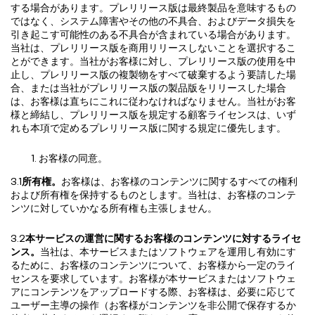
する場合があります。プレリリース版は最終製品を意味するもの
ではなく、システム障害やその他の不具合、およびデータ損失を
引き起こす可能性のある不具合が含まれている場合があります。
当社は、プレリリース版を商用リリースしないことを選択するこ
とができます。当社がお客様に対し、プレリリース版の使用を中
止し、プレリリース版の複製物をすべて破棄するよう要請した場
合、または当社がプレリリース版の製品版をリリースした場合
は、お客様は直ちにこれに従わなければなりません。当社がお客
様と締結し、プレリリース版を規定する顧客ライセンスは、いず
れも本項で定めるプレリリース版に関する規定に優先します。
お客様の同意。
3.1
所有権。
お客様は、お客様のコンテンツに関するすべての権利
および所有権を保持するものとします。当社は、お客様のコンテ
ンツに対していかなる所有権も主張しません。
3.2
本サービスの運営に関するお客様のコンテンツに対するライセ
ンス。
当社は、本サービスまたはソフトウェアを運用し有効にす
るために、お客様のコンテンツについて、お客様から一定のライ
センスを要求しています。お客様が本サービスまたはソフトウェ
アにコンテンツをアップロードする際、お客様は、必要に応じて
ユーザー主導の操作（お客様がコンテンツを非公開で保存するか