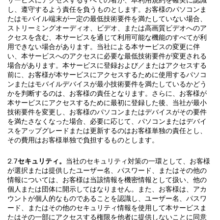
し、遵守するよう責任を負うものとします。お客様のパソコンま
たはモバイル端末が一定の最低技術要件を満たしていない場合、
ストリーミングオーディオ、ビデオ、または高画質ビデオへのア
クセスを含む、本サービスを通じて利用可能な機能のすべてが利
用できない場合があります。当社による本サービスの変更に伴
い、本サービスへのアクセスに必要な最低技術要件が変更される
場合があります。本サービスに登録および／またはアクセスする
前に、お客様が本サービスにアクセスするために使用するパソコ
ンまたはモバイルデバイスが最小技術要件を満たしているかどう
かを判断するのは、お客様の責任となります。さらに、お客様が
本サービスにアクセスするために最初に登録した後、当社が最小
技術要件を変更し、お客様のパソコンまたはデバイスがその要件
を満たさなくなった場合、必要に応じて、パソコンまたはデバイ
スをアップグレードまたは更新するのはお客様単独の責任とし、
その費用はお客様単独で負担するものとします。
2.7
セキュリティ。
当社のセキュリティ対策の一環として、お客様
が選択または提供したユーザー名、パスワード、またはその他の
情報については、お客様は当該情報を機密情報として扱い、他の
個人または団体に開示してはなりません。また、お客様は、アカ
ウントが個人的なものであることを認識し、ユーザー名、パスワ
ード、またはその他のセキュリティ情報を使用して本サービスま
たはその一部にアクセスする権限を他者に提供しないことに同意