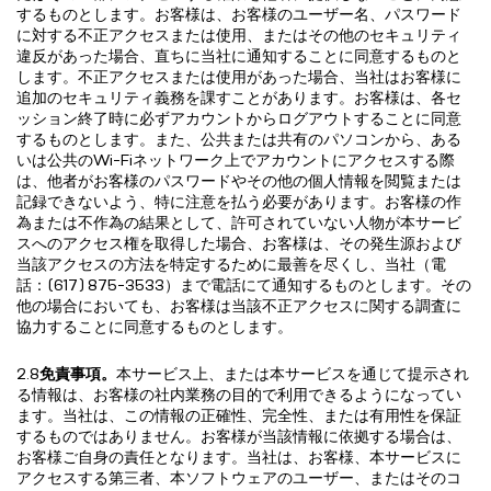
するものとします。お客様は、お客様のユーザー名、パスワード
に対する不正アクセスまたは使用、またはその他のセキュリティ
違反があった場合、直ちに当社に通知することに同意するものと
します。不正アクセスまたは使用があった場合、当社はお客様に
追加のセキュリティ義務を課すことがあります。お客様は、各セ
ッション終了時に必ずアカウントからログアウトすることに同意
するものとします。また、公共または共有のパソコンから、ある
いは公共のWi-Fiネットワーク上でアカウントにアクセスする際
は、他者がお客様のパスワードやその他の個人情報を閲覧または
記録できないよう、特に注意を払う必要があります。お客様の作
為または不作為の結果として、許可されていない人物が本サービ
スへのアクセス権を取得した場合、お客様は、その発生源および
当該アクセスの方法を特定するために最善を尽くし、当社（電
話：(617) 875-3533）まで電話にて通知するものとします。その
他の場合においても、お客様は当該不正アクセスに関する調査に
協力することに同意するものとします。
2.8
免責事項。
本サービス上、または本サービスを通じて提示され
る情報は、お客様の社内業務の目的で利用できるようになってい
ます。当社は、この情報の正確性、完全性、または有用性を保証
するものではありません。お客様が当該情報に依拠する場合は、
お客様ご自身の責任となります。当社は、お客様、本サービスに
アクセスする第三者、本ソフトウェアのユーザー、またはそのコ