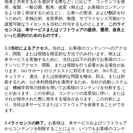
他者と共有するかを選択する際など）に応じて、コンテンツを使
用、複製、一般公開、配布、改変（例えば、お客様のコンテンツ
をより良く発信するためなど）、公衆への実演、および翻訳を行
うための、非独占的、全世界的、無償、サブライセンス可能かつ
譲渡可能なライセンスを当社に付与するものとします。
このライ
センスは、本サービスまたはソフトウェアの提供、運用、改良と
いった目的のためのものです。
3.3
当社によるアクセス。
当社は、お客様のコンテンツへのアクセ
ス、閲覧、または視聴を限定的な方法でのみ行います。例えば、
本サービスを実施するために、当社は以下の目的でお客様のコン
テンツにアクセス、閲覧、または視聴を行う必要がある場合があ
ります。(a) サポートのリクエストに対応するため、(b) 不正、セ
キュリティ、違法、または技術的な問題を検出、防止、または対
処するため、(c) 本利用規約を適用するため。当社の自動システム
は、機械学習等の技術を用いてお客様のコンテンツを分析するこ
とがあります。この分析は、コンテンツの送受信に伴い、または
それが保存された際に発生する場合があります。この分析によ
り、当社は本サービスまたはソフトウェアを改善することができ
ます。
3.4
ライセンスの終了。
お客様は、本サービスおよびソフトウェア
からコンテンツを削除することにより、いつでもお客様のコンテ