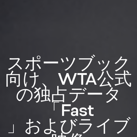
スポーツブック
向け、WTA公式
の独占データ
「Fast
」およびライブ