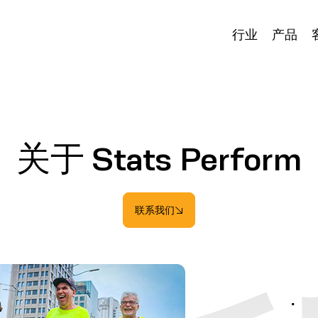
行业
产品
关于 Stats Perform
联系我们