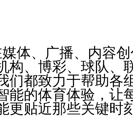
在媒体、广播、内容创
机构、博彩、球队、
我们都致力于帮助各
智能的体育体验，让
能更贴近那些关键时