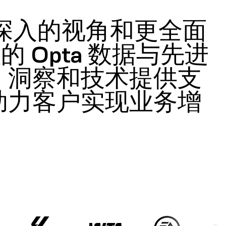
、更深入的视角和更全面
Opta 数据与先进
、洞察和技术提供支
助力客户实现业务增