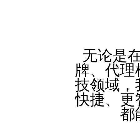
无论是
牌、代理
技领域，
快捷、更
都