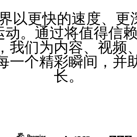
orm 全世界以更快的速度
动。通过将值得信赖的 
，我们为内容、视频
每一个精彩瞬间，并
长。