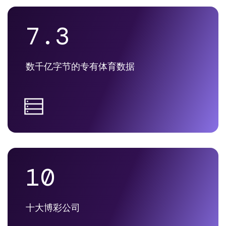
7.3
数千亿字节的专有体育数据
10
十大博彩公司