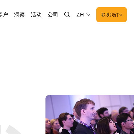
客户
洞察
活动
公司
ZH
联系我们