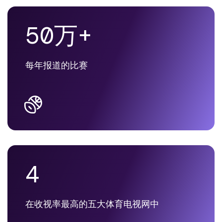
50万+
每年报道的比赛
4
在收视率最高的五大体育电视网中