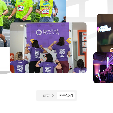
于
首页
关于我们