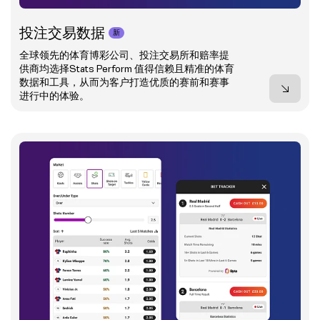
投注交易数据
新
全球领先的体育博彩公司、投注交易所和赔率提
供商均选择Stats Perform 值得信赖且精准的体育
数据和工具，从而为客户打造优质的赛前和赛事
进行中的体验。