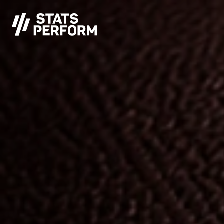
跳至主要内容