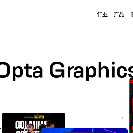
行业
产品
Opta Graphic