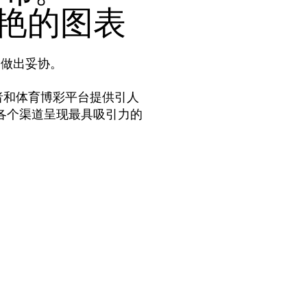
艳的图表
不做出妥协。
创作者和体育博彩平台提供引人
各个渠道呈现最具吸引力的