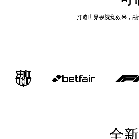
打造世界级视觉效果，融
全新O