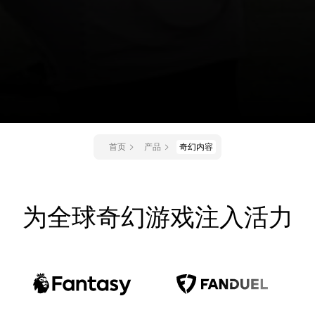
首页
产品
奇幻内容
为全球奇幻游戏注入活力