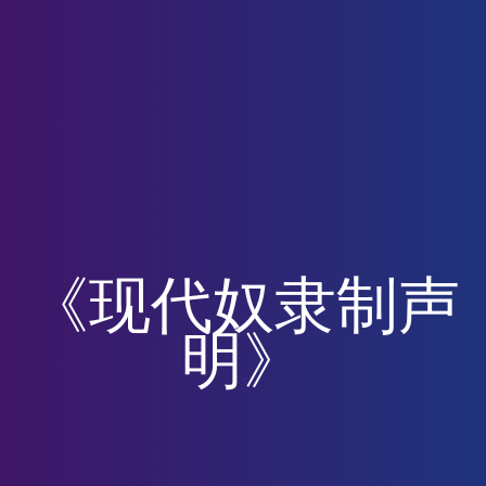
《现代奴隶制声
明》