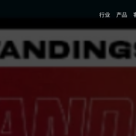
行业
产品