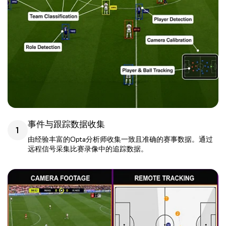
事件与跟踪数据收集
1
由经验丰富的Opta分析师收集一致且准确的赛事数据。通过
远程信号采集比赛录像中的追踪数据。