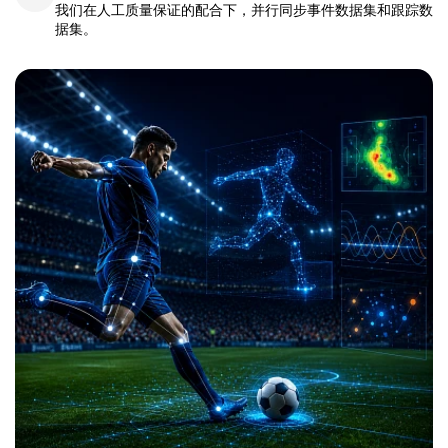
我们在人工质量保证的配合下，并行同步事件数据集和跟踪数
据集。