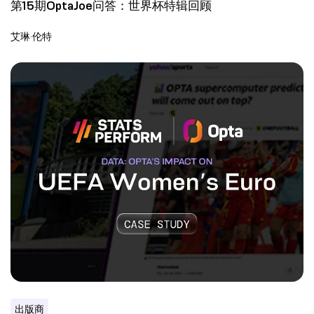
第15期OptaJoe问答：世界杯特辑回顾
艾琳·伦特
出版商