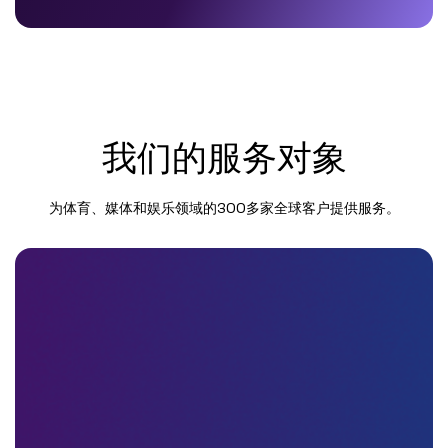
我们的服务对象
为体育、媒体和娱乐领域的300多家全球客户提供服务。