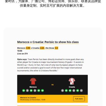
要时区，为媒体、广播公司、博彩运营商、俱乐部、联赛及品牌提
供量身定制、实时且可扩展的内容解决方案。