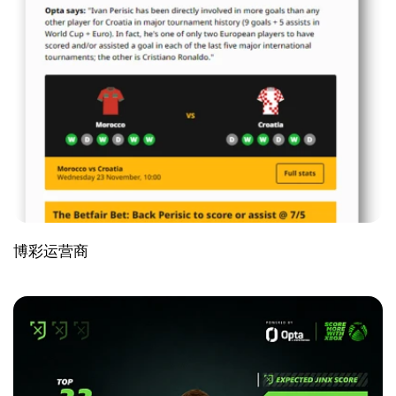
博彩运营商