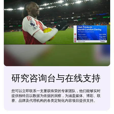
研究咨询台与在线支持
您可以立即联系一支屡获殊荣的专家团队，他们能够实时
提供独特且以数据为依据的洞察，为涵盖媒体、博彩、联
赛、品牌及代理机构的各类定制化内容项目提供支持。