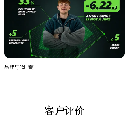
品牌与代理商
客户评价