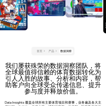
首页
产品
数据洞察
我们屡获殊荣的数据洞察团队，将
全球最值得信赖的体育数据转化为
引人入胜的故事、分析和内容，帮
助客户向全球受众传递信息、提升
参与度并释放价值。
Data Insights 覆盖全球所有主要体育项目和赛事，业务遍及各大主