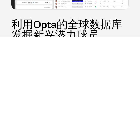
利用Opta的全球数据库
发掘新兴潜力球员
Opta Pro Hub 依托 Opta 的全球数据库，该数据库汇集了来
自全球 250 个联赛和赛事的详细球员及球队数据。
您的球探还可以为各年龄段青训营中正在考察的球员创建新
档案，从而实现一线队和青年队的球探工作在同一个数据库
中统一管理。
咨询专家