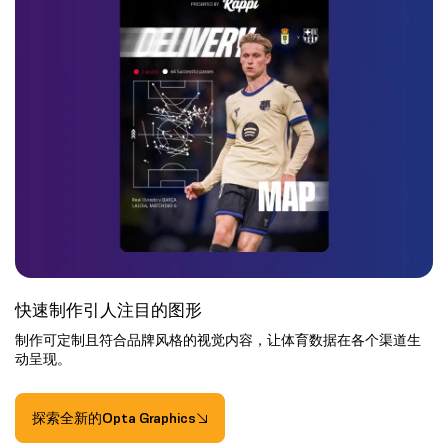
快速制作引人注目的图形
制作可定制且符合品牌风格的视觉内容，让体育数据在各个渠道生
动呈现。
探索全新的Opta Graphics