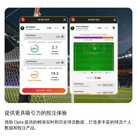
提供更具吸引力的投注体验
借助 Opta 提供的精准实时和历史球员数据，打造更丰富的球员个人
数据和投注产品。