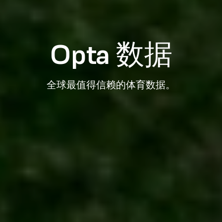
Opta 数据
全球最值得信赖的体育数据。