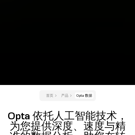
首页
产品
Opta 数据
Opta 依托人工智能技术，
为您提供深度、速度与精