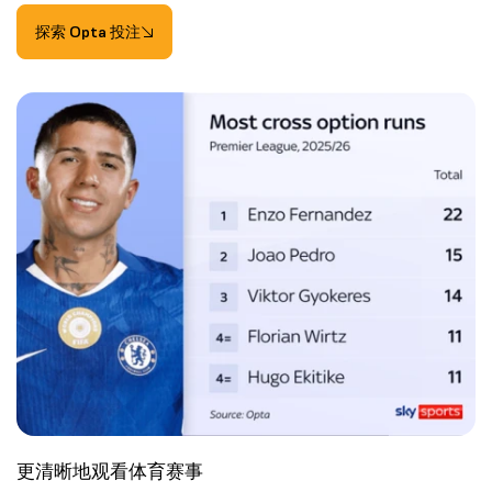
探索 Opta 投注
更清晰地观看体育赛事