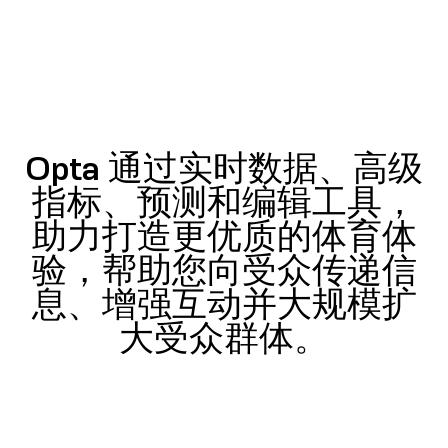
Opta 通过实时数据、高级
指标、预测和编辑工具，
助力打造更优质的体育体
验，帮助您向受众传递信
息、增强互动并大规模扩
大受众群体。