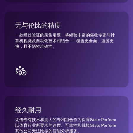
无与伦比的精度
一款经过验证的采集引擎，将经验丰富的催收专家与计
算机视觉及自动化技术相结合——覆盖更全面、速度更
快，且不牺牲准确性。
经久耐用
凭借专有技术和庞大的专利组合作为保障Stats Perform
以体育行业所要求的速度、可靠性和规模Stats Perform
其他公司无法比拟的智能分析服务。