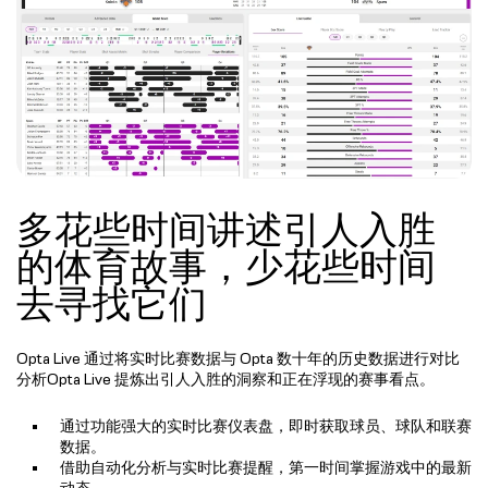
多花些时间讲述引人入胜
的体育故事，少花些时间
去寻找它们
Opta Live 通过将实时比赛数据与 Opta 数十年的历史数据进行对比
分析Opta Live 提炼出引人入胜的洞察和正在浮现的赛事看点。
通过功能强大的实时比赛仪表盘，即时获取球员、球队和联赛
数据。
借助自动化分析与实时比赛提醒，第一时间掌握游戏中的最新