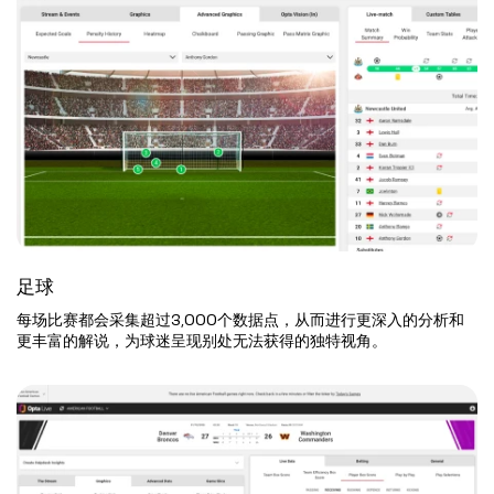
足球
每场比赛都会采集超过3,000个数据点，从而进行更深入的分析和
更丰富的解说，为球迷呈现别处无法获得的独特视角。