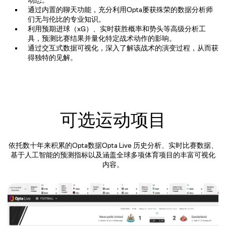
动态。
通过内置的聊天功能，充分利用Opta屡获殊荣的数据分析师
们无与伦比的专业知识。
利用预期进球（xG）、实时获胜概率和势头等高级分析工
具，预测比赛结果并量化特定战术动作的影响。
通过交互式数据可视化，深入了解该战术的演变过程，从而获
得独特的见解。
可选运动项目
依托数十年来积累的Opta数据Opta Live 历史分析、实时比赛数据、
基于人工智能的预测指标以及涵盖全球多项体育项目的丰富可视化
内容。