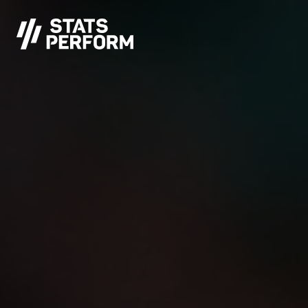
跳至主要内容