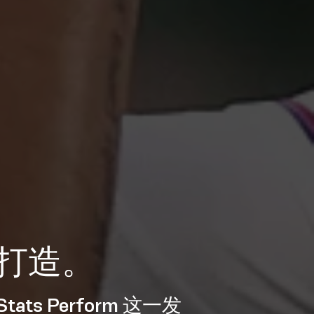
打造。
 Perform 这一发