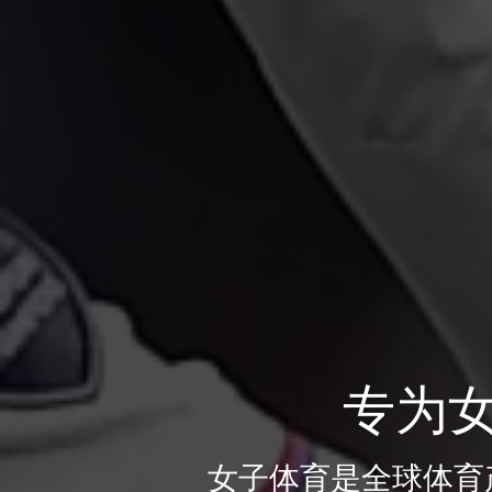
专为
女子体育是全球体育产业