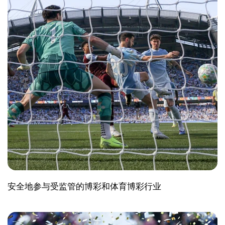
安全地参与受监管的博彩和体育博彩行业