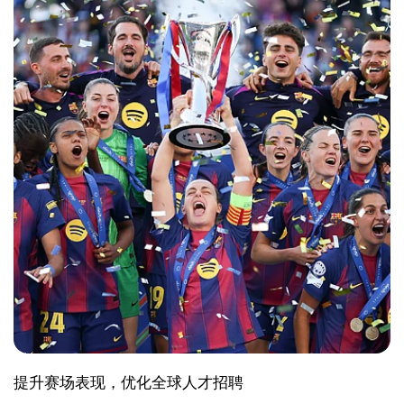
提升赛场表现，优化全球人才招聘