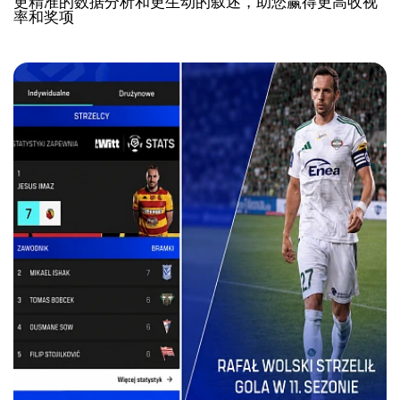
更精准的数据分析和更生动的叙述，助您赢得更高收视
率和奖项​