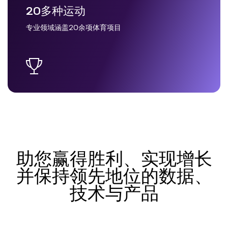
20多种运动
专业领域涵盖20余项体育项目
助您赢得胜利、实现增长
并保持领先地位的数据、
技术与产品​