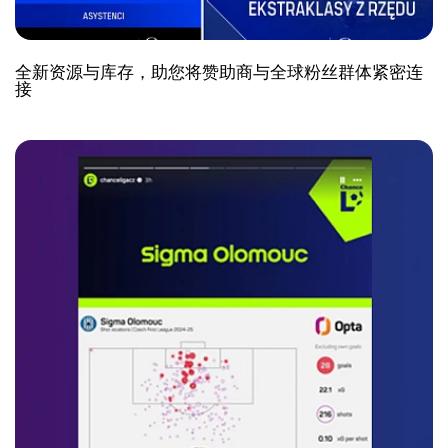
全新资源与库存，助您将赞助商与全球粉丝群体紧密连
接​