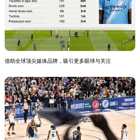
借助全球顶尖媒体品牌，吸引更多眼球与关注