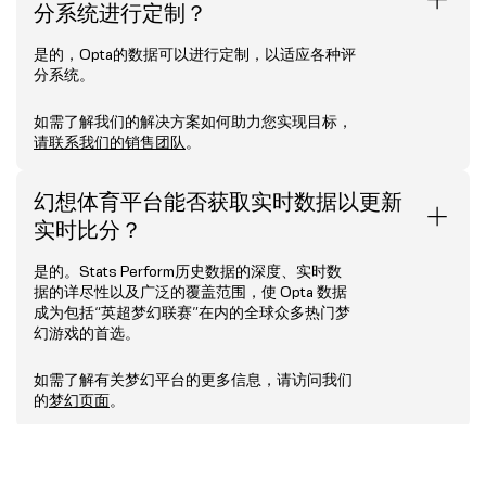
分系统进行定制？
是的，Opta的数据可以进行定制，以适应各种评
分系统。
如需了解我们的解决方案如何助力您实现目标，
请联系我们的销售团队
。
幻想体育平台能否获取实时数据以更新
实时比分？
是的。Stats Perform历史数据的深度、实时数
据的详尽性以及广泛的覆盖范围，使 Opta 数据
成为包括“英超梦幻联赛”在内的全球众多热门梦
幻游戏的首选。
如需了解有关梦幻平台的更多信息，请访问我们
的
梦幻页面
。
Stats Perform 能否为梦幻游戏Stats