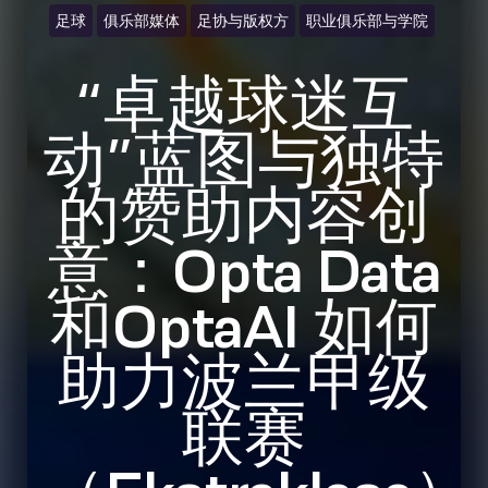
足球
俱乐部媒体
足协与版权方
职业俱乐部与学院
“卓越球迷互
动”蓝图与独特
的赞助内容创
意：Opta Data
和OptaAI 如何
助力波兰甲级
联赛