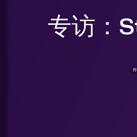
专访：St
作