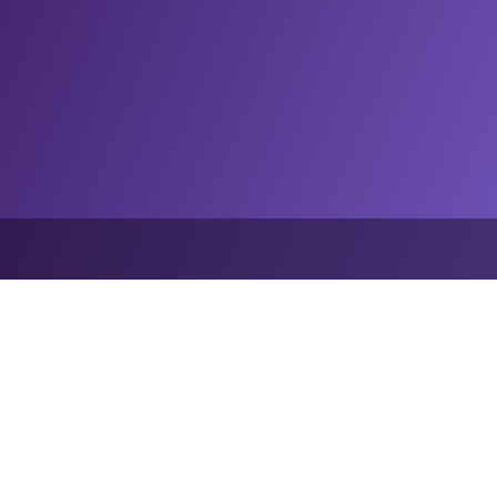
首页
洞察
专访：Stats Perform的帕特里克·卢西教授
动的洞察，从而创造出独特的现场体验。”Stats Perfor
 Stats Perform首席科学家探讨了#AI领域的最新创新如何重新