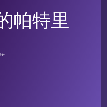
rm的帕特里
 分钟