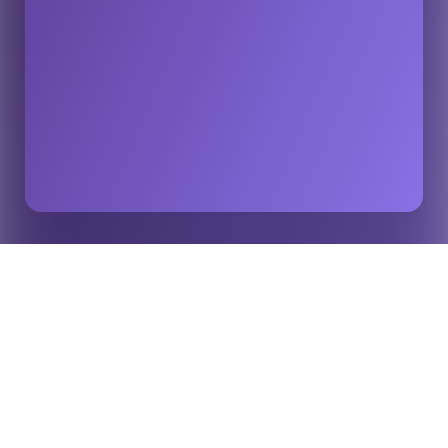
KAUST学院Vista Partners和Stats Perform合作推出体育人
首页
洞察
工智能暑期项目
作为一项将数据科学、体育科技与人才培养相结合的开创性举
措，阿卜杜拉国王科技大学（“KAUST”）推出了一项名为“体
育领域的人工智能”的暑期强化培训项目。该项目是与全球领先
的技术投资Vista Partners（Vista”），以及Vista 公司、人工智
能（AI）和体育数据分析领域的全球权威Stats Perform建立战
略合作伙伴关系后共同实施的。