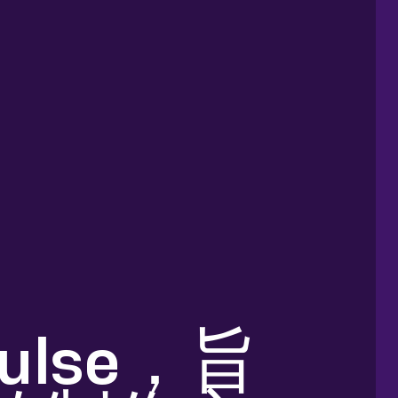
 Pulse，旨