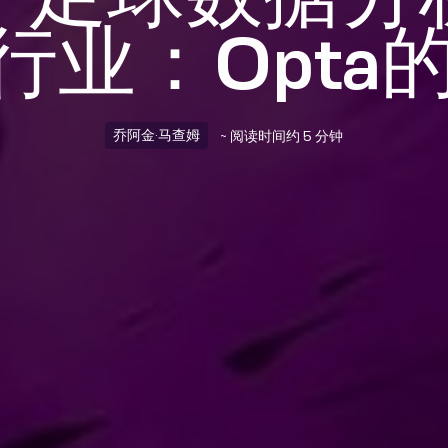
行业：Opta
乔阿金·马查姆
~ 阅读时间约 5 分钟