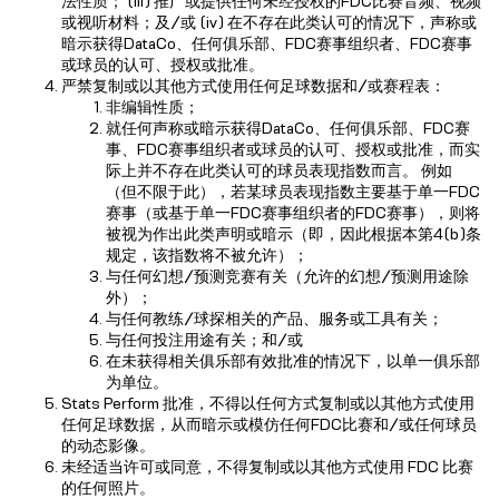
法性质； (iii) 推广或提供任何未经授权的FDC比赛音频、视频
或视听材料；及/或 (iv) 在不存在此类认可的情况下，声称或
暗示获得DataCo、任何俱乐部、FDC赛事组织者、FDC赛事
或球员的认可、授权或批准。
严禁复制或以其他方式使用任何足球数据和/或赛程表：
非编辑性质；
就任何声称或暗示获得DataCo、任何俱乐部、FDC赛
事、FDC赛事组织者或球员的认可、授权或批准，而实
际上并不存在此类认可的球员表现指数而言。 例如
（但不限于此），若某球员表现指数主要基于单一FDC
赛事（或基于单一FDC赛事组织者的FDC赛事），则将
被视为作出此类声明或暗示（即，因此根据本第4(b)条
规定，该指数将不被允许）；
与任何幻想/预测竞赛有关（允许的幻想/预测用途除
外）；
与任何教练/球探相关的产品、服务或工具有关；
与任何投注用途有关；和/或
在未获得相关俱乐部有效批准的情况下，以单一俱乐部
为单位。
Stats Perform 批准，不得以任何方式复制或以其他方式使用
任何足球数据，从而暗示或模仿任何FDC比赛和/或任何球员
的动态影像。
未经适当许可或同意，不得复制或以其他方式使用 FDC 比赛
的任何照片。