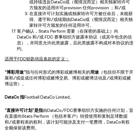
或持续违反DataCo或（视情况而定）相关独家转许可
方颁发的适用许可provision 任何provision ；和/或
在直接许可计划实施或独家转许可方被任命后，未能获
得、遵守和/或续期由DataCo或（视情况而定）相关独
家转许可方颁发的任何适用许可。
客户确认，Stats Perform 需要（在保密的基础上）向
DataCo 和/或 FDC 赛事组织方披露本协议（或其中包含的信
息），并同意允许此类披露，且此类披露不构成对本协议的违
约。
适用于FDC钥匙供应条款的定义：
“博彩用途”
指与任何形式的博彩或赌博相关的
用途
（包括但不限于开
展和/或促成任何博彩或赌博交易、博彩或赌博活动及/或博彩或赌
博运营）。
DataCo 指
Football DataCo Limited。
“直接许可计划”是指
由DataCo/FDC赛事组织方实施的任何计划，旨
在直接向Stats Perform （包括本客户）转授使用和复制足球数据
和/或赛程表的权利，该计划可能涉及支付一笔费用，DataCo有权
全额保留该费用。