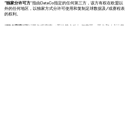
“独家分许可方
”指由DataCo指定的任何第三方，该方有权在欧盟以
外的任何地区，以独家方式分许可使用和复制足球数据及/或赛程表
的权利。
“FDC赛事”指
以下各项赛事（无论其名称如何变更、更名和/或被替
换）：英格兰超级联赛、英格兰足球联赛冠军联赛、英格兰足球联
赛第一级联赛和英格兰足球联赛第二级联赛（包括上述各项英格兰
足球联赛赛事的升级附加赛）， 英格兰足球联赛杯、英格兰足球联
赛锦标赛、苏格兰超级联赛、苏格兰冠军联赛、苏格兰甲级联赛及
苏格兰乙级联赛（包括上述各苏格兰职业足球联赛赛事的附加
赛）、苏格兰联赛杯、苏格兰职业足球联赛挑战杯及其他联赛。
“FDC赛事主办方”指
英格兰足球超级联赛有限公司、英格兰足球联赛
有限公司、苏格兰职业足球联赛有限公司，以及在合同期内作为任
何FDC赛事主办方取代上述任何机构的任何实体。
“FDC比赛
”指作为FDC活动组成部分进行的足球比赛。
FDC许可用途
指所谓的“编辑”用途，包括对FDC赛事的新闻报道、分
析或其他讨论。
“赛程表”
指任何FDC比赛的完整或部分赛程列表。