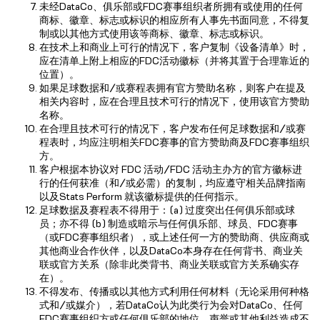
未经DataCo、俱乐部或FDC赛事组织者所拥有或使用的任何
商标、徽章、标志或标识的相应所有人事先书面同意，不得复
制或以其他方式使用该等商标、徽章、标志或标识。
在技术上和商业上可行的情况下，客户复制《设备清单》时，
应在清单上附上相应的FDC活动徽标（并将其置于合理靠近的
位置）。
如果足球数据和/或赛程表拥有官方赞助名称，则客户在提及
相关内容时，应在合理且技术可行的情况下，使用该官方赞助
名称。
在合理且技术可行的情况下，客户发布任何足球数据和/或赛
程表时，均应注明相关FDC赛事的官方赞助商及FDC赛事组织
方。
客户根据本协议对 FDC 活动/FDC 活动主办方的官方徽标进
行的任何获准（和/或必需）的复制，均应遵守相关品牌指南
以及Stats Perform 就该徽标提供的任何指示。
足球数据及赛程表不得用于：(a) 过度突出任何俱乐部或球
员；亦不得 (b) 制造或暗示与任何俱乐部、球员、FDC赛事
（或FDC赛事组织者），或上述任何一方的赞助商、供应商或
其他商业合作伙伴，以及DataCo本身存在任何背书、商业关
联或官方关系（除非此类背书、商业关联或官方关系确实存
在）。
不得发布、传播或以其他方式利用任何材料（无论采用何种格
式和/或媒介），若DataCo认为此类行为会对DataCo、任何
FDC赛事组织方或任何俱乐部的地位、声誉或其他利益造成不