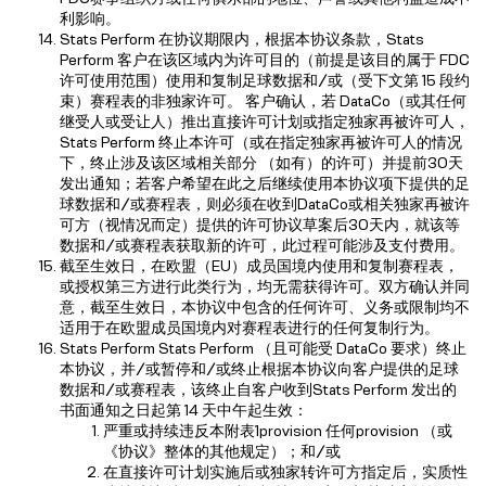
利影响。
Stats Perform 在协议期限内，根据本协议条款，Stats
Perform 客户在该区域内为许可目的（前提是该目的属于 FDC
许可使用范围）使用和复制足球数据和/或（受下文第 15 段约
束）赛程表的非独家许可。 客户确认，若 DataCo（或其任何
继受人或受让人）推出直接许可计划或指定独家再被许可人，
Stats Perform 终止本许可（或在指定独家再被许可人的情况
下，终止涉及该区域相关部分 （如有）的许可）并提前30天
发出通知；若客户希望在此之后继续使用本协议项下提供的足
球数据和/或赛程表，则必须在收到DataCo或相关独家再被许
可方（视情况而定）提供的许可协议草案后30天内，就该等
数据和/或赛程表获取新的许可，此过程可能涉及支付费用。
截至生效日，在欧盟（EU）成员国境内使用和复制赛程表，
或授权第三方进行此类行为，均无需获得许可。双方确认并同
意，截至生效日，本协议中包含的任何许可、义务或限制均不
适用于在欧盟成员国境内对赛程表进行的任何复制行为。
Stats Perform Stats Perform （且可能受 DataCo 要求）终止
本协议，并/或暂停和/或终止根据本协议向客户提供的足球
数据和/或赛程表，该终止自客户收到Stats Perform 发出的
书面通知之日起第 14 天中午起生效：
严重或持续违反本附表1provision 任何provision （或
《协议》整体的其他规定）；和/或
在直接许可计划实施后或独家转许可方指定后，实质性