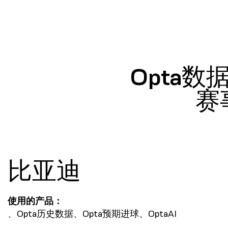
Opta数
赛
比亚迪
使用的产品：
、Opta历史数据、Opta预期进球、OptaAI