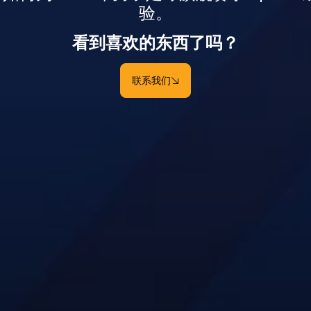
验。
看到喜欢的东西了吗？
联系我们