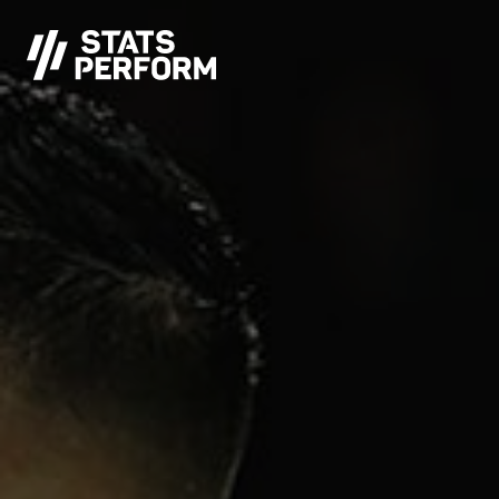
跳至主要内容