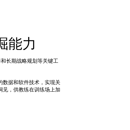
掘能力
养和长期战略规划等关键工
的数据和软件技术，实现关
洞见，供教练在训练场上加