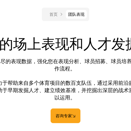
首页
团队表现
您的场上表现和人才发
且详尽的表现数据，强化您在表现分析、球员招募、球员培
作流程。
力于帮助来自多个体育项目的数百支队伍，通过采用前沿
助于早期发掘人才、建立绩效基准，并挖掘出深层的战术
以运用。
咨询专家