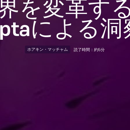
界を変革す
Optaによる洞
ホアキン・マッチャム
読了時間：約5分