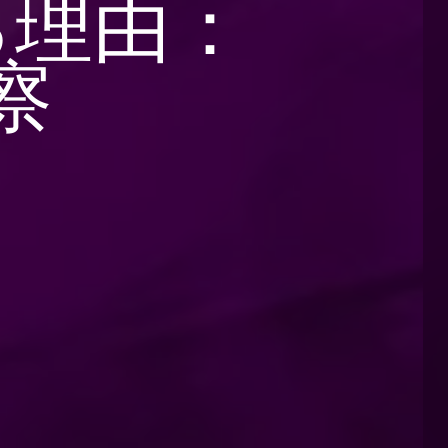
る理由：
察