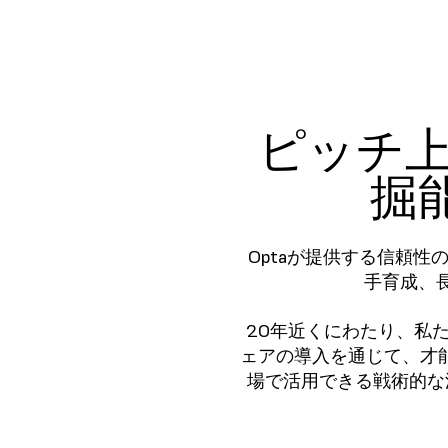
ピッチ
掘
Optaが提供する信頼
手育成、
20年近くにわたり、私
ェアの導入を通じて、才
場で活用できる戦術的な