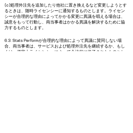
(c)処理外注先を追加したり他社に置き換えるなど変更しようとす
るときは、随時ライセンシーに通知するものとします。ライセン
シーが合理的な理由によってかかる変更に異議を唱える場合は、
誠意をもって行動し、両当事者はかかる異議を解決するために協
力するものとします。
6.3. Stats Performが合理的な理由によって異議に賛同しない場
合、両当事者は、サービスおよび処理外注先を継続するか、もし
くは、便宜上ライセンシーによって合法的に終了されたものとし
て算出されるすべての料金および費用がライセンシーによって速
やかに支払われることを条件として直ちに契約を終了することに
同意することができます。
セキュリティ事故
7.1. 「
セキュリティ違反
」とは、送信、保存、またはその他の方法
で処理されたライセンシーの個人データの偶発的または違法な破
壊、損失、改変、不正な開示、またはアクセスにつながるセキュ