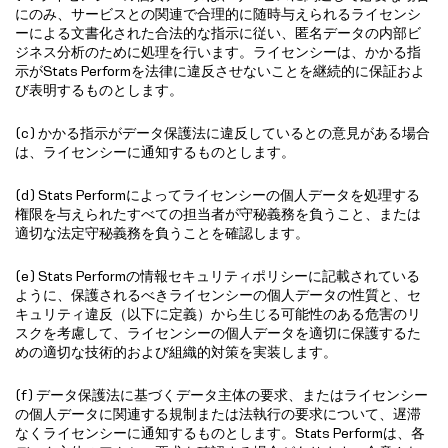
にのみ、サービスとの関連で合理的に随時与えられるライセンシ
ーによる文書化された合法的な指示に従い、匿名データの内部ビ
ジネス分析のために処理を行います。ライセンシーは、かかる指
示がStats Performを法律に違反させないことを継続的に保証およ
び表明するものとします。
(c) かかる指示がデータ保護法に違反しているとの意見がある場合
は、ライセンシーに通知するものとします。
(d) Stats Performによってライセンシーの個人データを処理する
権限を与えられたすべての担当者が守秘義務を負うこと、または
適切な法定守秘義務を負うことを確認します。
(e) Stats Performの情報セキュリティポリシーに記載されている
ように、保護されるべきライセンシーの個人データの性質と、セ
キュリティ違反（以下に定義）から生じる可能性のある危害のリ
スクを考慮して、ライセンシーの個人データを適切に保護するた
めの適切な技術的および組織的対策を実装します。
(f) データ保護法に基づくデータ主体の要求、またはライセンシー
の個人データに関連する規制または法執行の要求について、遅滞
なくライセンシーに通知するものとします。Stats Performは、各