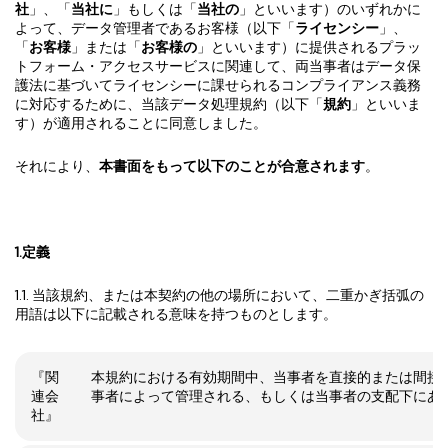
社
」、「
当社に
」もしくは「
当社の
」といいます）のいずれかに
よって、データ管理者であるお客様（以下「
ライセンシー
」、
「
お客様
」または「
お客様の
」といいます）に提供されるプラッ
トフォーム・アクセスサービスに関連して、両当事者はデータ保
護法に基づいてライセンシーに課せられるコンプライアンス義務
に対応するために、当該データ処理規約（以下「
規約
」といいま
す）が適用されることに同意しました。
それにより、
本書面をもって以下のことが合意されます
。
1.
定義
1.1. 当該規約、または本契約の他の場所において、二重かぎ括弧の
用語は以下に記載される意味を持つものとします。
『関
本規約における有効期間中、当事者を直接的または間接
連会
事者によって管理される、もしくは当事者の支配下にあ
社』