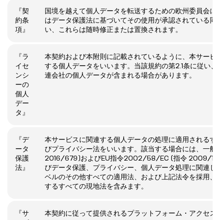
『契
国境を越えて個人データを転送するための欧州委員会に
約条
はデータ保護法に基づいてその使用が承認されている同
項』
い、これらは随時修正または置換されます。
『ラ
本契約および本附則に記載されているように、本サービ
イセ
する個人データをいいます。当該規約の第2.1条に従い
ンシ
連会社の個人データが含まれる場合があります。
ーの
個人
デー
タ』
『デ
本サービスに関連する個人データの処理に適用されるす
ータ
びプライバシー法をいいます。該当する場合には、一般デー
保護
2016/679)およびEU指令2002/58/EC (指令 2009
法』
びデータ保護、プライバシー、個人データ処理に関連し
ベルのその他すべての適用法、および上記法令を採用、
するすべての現地法を含みます。
『サ
本契約に従って提供されるプラットフォーム・アクセス