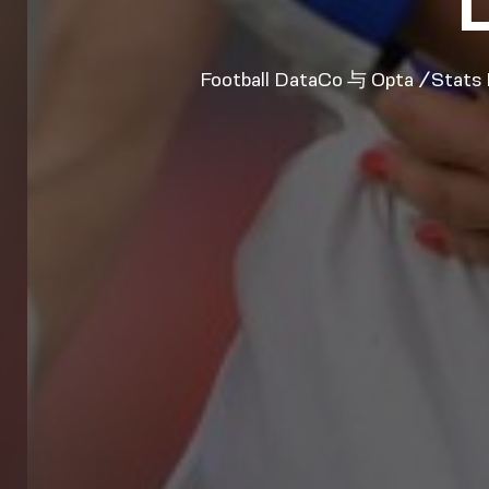
Football DataCo 与 Opta /Sta