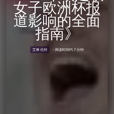
女子欧洲杯报
道影响的全面
指南》
艾琳·伦特
~ 阅读时间约 7 分钟