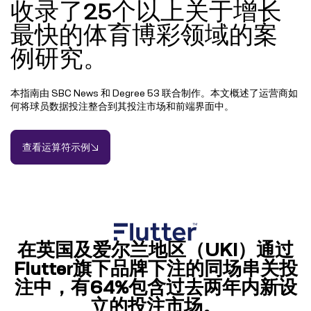
收录了25个以上关于增长
最快的体育博彩领域的案
例研究。
本指南由 SBC News 和 Degree 53 联合制作。本文概述了运营商如
何将球员数据投注整合到其投注市场和前端界面中。
查看运算符示例
在英国及爱尔兰地区（UKI）通过
Flutter旗下品牌下注的同场串关投
注中，有64%包含过去两年内新设
立的投注市场。