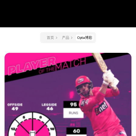
首页
产品
Opta博彩