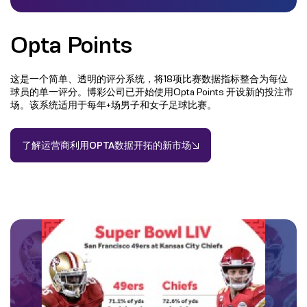
Opta Points
这是一个简单、透明的评分系统，将18项比赛数据指标整合为每位
球员的单一评分。博彩公司已开始使用Opta Points 开设新的投注市
场。该系统适用于每年+场男子和女子足球比赛。
了解运营商利用OPTA数据开拓的新市场