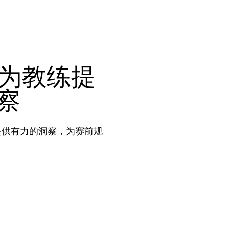
：为教练提
察
提供有力的洞察，为赛前规