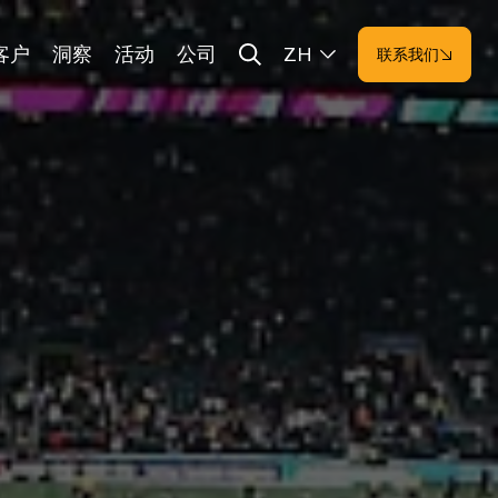
客户
洞察
活动
公司
ZH
联系我们