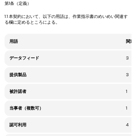
第1条（定義）
1.1 本契約において、以下の用語は、作業指示書のめいめい関連す
る欄に定めるところによる。
用語
関連
データフィード
3
提供製品
3
被許諾者
1
当事者（複数可）
1
認可利用
4