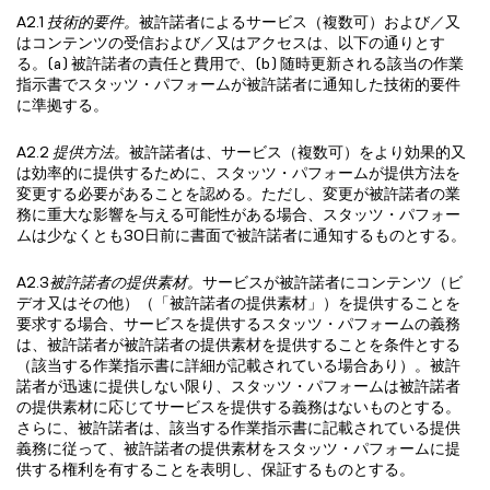
A2.1
技術的要件。
被許諾者によるサービス（複数可）および／又
はコンテンツの受信および／又はアクセスは、以下の通りとす
る。(a) 被許諾者の責任と費用で、(b) 随時更新される該当の作業
指示書でスタッツ・パフォームが被許諾者に通知した技術的要件
に準拠する。
A2.2
提供方法。
被許諾者は、サービス（複数可）をより効果的又
は効率的に提供するために、スタッツ・パフォームが提供方法を
変更する必要があることを認める。ただし、変更が被許諾者の業
務に重大な影響を与える可能性がある場合、スタッツ・パフォー
ムは少なくとも30日前に書面で被許諾者に通知するものとする。
A2.3
被許諾者の提供素材。
サービスが被許諾者にコンテンツ（ビ
デオ又はその他）（「被許諾者の提供素材」）を提供することを
要求する場合、サービスを提供するスタッツ・パフォームの義務
は、被許諾者が被許諾者の提供素材を提供することを条件とする
（該当する作業指示書に詳細が記載されている場合あり）。被許
諾者が迅速に提供しない限り、スタッツ・パフォームは被許諾者
の提供素材に応じてサービスを提供する義務はないものとする。
さらに、被許諾者は、該当する作業指示書に記載されている提供
義務に従って、被許諾者の提供素材をスタッツ・パフォームに提
供する権利を有することを表明し、保証するものとする。