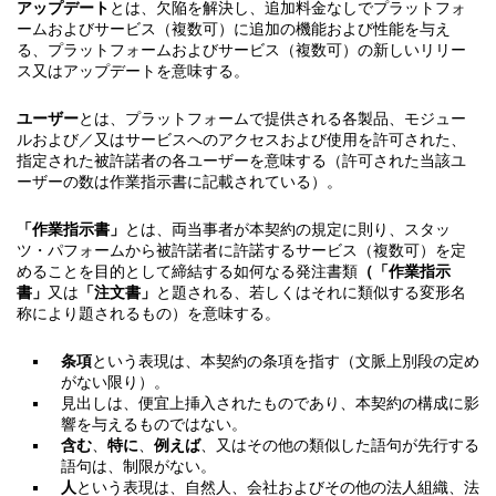
アップデート
とは、欠陥を解決し、追加料金なしでプラットフォ
ームおよびサービス（複数可）に追加の機能および性能を与え
る、プラットフォームおよびサービス（複数可）の新しいリリー
ス又はアップデートを意味する。
ユーザー
とは、プラットフォームで提供される各製品、モジュー
ルおよび／又はサービスへのアクセスおよび使用を許可された、
指定された被許諾者の各ユーザーを意味する（許可された当該ユ
ーザーの数は作業指示書に記載されている）。
「
作業指示書」
とは、両当事者が本契約の規定に則り、スタッ
ツ・パフォームから被許諾者に許諾するサービス（複数可）を定
めることを目的として締結する如何なる発注書類
（「作業指示
書」
又は
「注文書」
と題される、若しくはそれに類似する変形名
称により題されるもの）を意味する。
条項
という表現は、本契約の条項を指す（文脈上別段の定め
がない限り）。
見出しは、便宜上挿入されたものであり、本契約の構成に影
響を与えるものではない。
含む
、
特に
、
例えば
、又はその他の類似した語句が先行する
語句は、制限がない。
人
という表現は、自然人、会社およびその他の法人組織、法