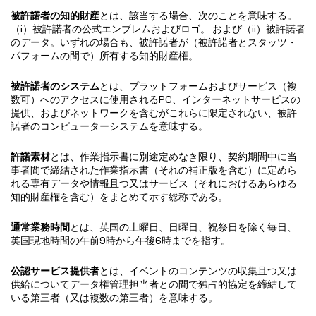
被許諾者の知的財産
とは、該当する場合、次のことを意味する。
（i）被許諾者の公式エンブレムおよびロゴ。 および（ii）被許諾者
のデータ。いずれの場合も、被許諾者が（被許諾者とスタッツ・
パフォームの間で）所有する知的財産権。
被許諾者のシステム
とは、プラットフォームおよびサービス（複
数可）へのアクセスに使用されるPC、インターネットサービスの
提供、およびネットワークを含むがこれらに限定されない、被許
諾者のコンピューターシステムを意味する。
許諾素材
とは、作業指示書に別途定めなき限り、契約期間中に当
事者間で締結された作業指示書（それの補正版を含む）に定めら
れる専有データや情報且つ又はサービス（それにおけるあらゆる
知的財産権を含む）をまとめて示す総称である。
通常業務時間
とは、英国の土曜日、日曜日、祝祭日を除く毎日、
英国現地時間の午前9時から午後6時までを指す。
公認サービス提供者
とは、イベントのコンテンツの収集且つ又は
供給についてデータ権管理担当者との間で独占的協定を締結して
いる第三者（又は複数の第三者）を意味する。