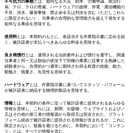
不可抗力の事態
とは、如何なる天災、戦争、労働争議、統治行
為、テロ、テロの脅威、ハードウェアの故障、停電・通信機能の
不良、洪水、爆発事後、禁止命令又は判決を含む（ただしこれら
に限定されない）、当事者の合理的な管理能力を超えて発生する
如何なる事由を意味する。
使用料
とは、本契約のもとに、各該当する作業指示書に定める如
く、被許諾者が支払うべきあらゆる料金を意味する。
良き商慣行
とは、適用される法的要件および慣行を遵守し、関連
当事者と同一又は類似の状況下で同種の事業に従事する熟練した
経験者から、合理的かつ通常に期待され得る程度の技能、能力、
勤勉さ、慎重さ、先見性を意味する。
ハードウェア
とは、作業指示書に基づいてスタッツ・パフォーム
が被許諾者に納品する物理的製品を意味する。
情報
とは、本契約の条件に従って被許諾者に提供されるあらゆる
情報を意味し、これには、新聞、出版物、ウェブサイトおよび／
又はその他の第三者の情報源から取得又は照合された、プラット
フォーム経由で被許諾者に提供される情報が含まれるが、これに
限定されない。疑義を避けるために、本契約において「コンテン
ツ」とは、すべての情報を含む。