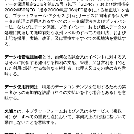
データ保護規定2016年第679号（以下「GDPR」）および欧州指令
2002年58号EC（指令2009年度136号EC指令による補正版）を含
む、プラットフォーム-アクセスされたサービスに関連する個人デ
ータの処理に適用されるすべてのデータ保護法およびプライバシ
ー法、ならびにデータ保護、プライバシー、および個人データの
処理に関連して随時有効な欧州レベルのすべての適用法、および
上記を採用、実施、改正、又は置換するすべての現地法を意味す
る。
データ権管理担当者
とは、如何なる試合又はイベントに対する又
はそれに関係する如何なる権利の支配、管理、又は営利を目的と
した利用に関与する如何なる権利者、代理人又はその他の者を意
味する。
データ使用許諾
は、特定のデータコンテンツを使用するための第
三者からの追加的な許諾（料金の支払いを伴う場合もある）を意
味する。
欠陥
とは、本プラットフォームおよび／又は本サービス（複数
可）が、すべての重要な点において、本契約上の記述に基づいて
動作しないことを意味する。