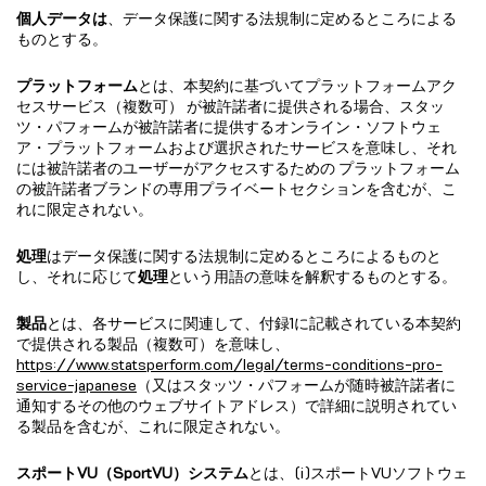
個人データは
、データ保護に関する法規制に定めるところによる
ものとする。
プラットフォーム
とは、本契約に基づいてプラットフォームアク
セスサービス（複数可） が被許諾者に提供される場合、スタッ
ツ・パフォームが被許諾者に提供するオンライン・ソフトウェ
ア・プラットフォームおよび選択されたサービスを意味し、それ
には被許諾者のユーザーがアクセスするための プラットフォーム
の被許諾者ブランドの専用プライベートセクションを含むが、こ
れに限定されない。
処理
はデータ保護に関する法規制に定めるところによるものと
し、それに応じて
処理
という用語の意味を解釈するものとする。
製品
とは、各サービスに関連して、付録1に記載されている本契約
で提供される製品（複数可）を意味し、
https://www.statsperform.com/legal/terms-conditions-pro-
service-japanese
（又はスタッツ・パフォームが随時被許諾者に
通知するその他のウェブサイトアドレス）で詳細に説明されてい
る製品を含むが、これに限定されない。
スポート
VU（
SportVU
）システム
とは、(i)スポートVUソフトウェ