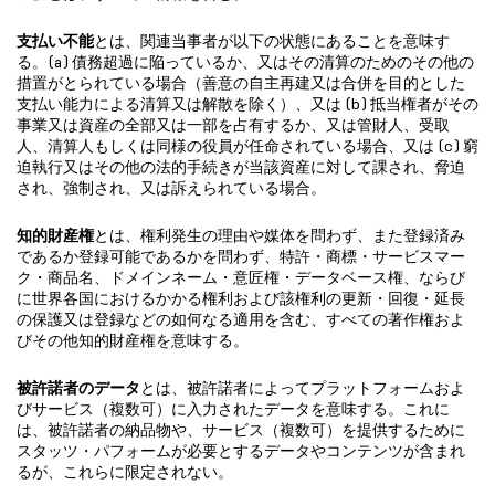
支払い不能
とは、関連当事者が以下の状態にあることを意味す
る。(a) 債務超過に陥っているか、又はその清算のためのその他の
措置がとられている場合（善意の自主再建又は合併を目的とした
支払い能力による清算又は解散を除く）、又は (b) 抵当権者がその
事業又は資産の全部又は一部を占有するか、又は管財人、受取
人、清算人もしくは同様の役員が任命されている場合、又は (c) 窮
迫執行又はその他の法的手続きが当該資産に対して課され、脅迫
され、強制され、又は訴えられている場合。
知的財産権
とは、権利発生の理由や媒体を問わず、また登録済み
であるか登録可能であるかを問わず、特許・商標・サービスマー
ク・商品名、ドメインネーム・意匠権・データベース権、ならび
に世界各国におけるかかる権利および該権利の更新・回復・延長
の保護又は登録などの如何なる適用を含む、すべての著作権およ
びその他知的財産権を意味する。
被許諾者のデータ
とは、被許諾者によってプラットフォームおよ
びサービス（複数可）に入力されたデータを意味する。これに
は、被許諾者の納品物や、サービス（複数可）を提供するために
スタッツ・パフォームが必要とするデータやコンテンツが含まれ
るが、これらに限定されない。