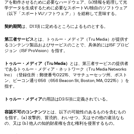
アを動作させるために必要なハードウェア、(ii)情報を処理して光
学データを生成するために必要なスポートVU独自のソフトウェア
（以下「スポートVUソフトウェア」）を総称して意味する。
契約期間
は、D1.1項 に定めるところによるものとする。
第三者サービス
とは、トゥルー・メディア（Tru Media）が提供す
るコンテンツ製品およびサービスのことで、具体的にはISF プロビ
ジョン（ISF ProVision）を指す。
トゥルー・メディア（
Tru Media
）
とは、第三者サービスの提供者
であるトゥルー・メディア・ネットワーク（Tru Media Networks
Inc）（登録住所：郵便番号02215、マサチューセッツ州、ボスト
ン、ビーコン通り656（656 Beacon St, Boston, MA, 02215））を
指す。
トゥルー・メディア
の用語はD3.5項に定義されている。
容認不可のコンテンツ
とは、以下の可能性のあるものを含むもの
を指す。(a) 攻撃的、冒涜的、わいせつ、又はその他の違法なも
の、又は (b) 他人の知的財産権を含む権利を侵害するもの。