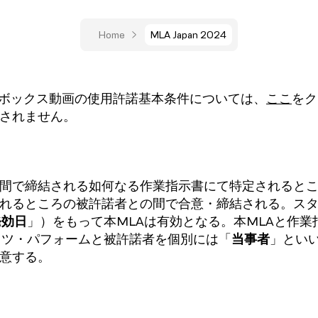
Home
MLA Japan 2024
スボックス動画の使用許諾基本条件については、
ここ
をク
されません。
で締結される如何なる作業指示書にて特定されるところのス
れるところの被許諾者との間で合意・締結される。ス
発効日
」）をもって本MLAは有効となる。本MLAと作
ッツ・パフォームと被許諾者を個別には「
当事者
」とい
意する。